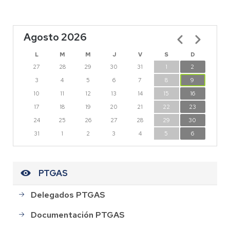
Agosto 2026
Paginación
L
M
M
J
V
S
D
27
28
29
30
31
1
2
3
4
5
6
7
8
9
10
11
12
13
14
15
16
17
18
19
20
21
22
23
24
25
26
27
28
29
30
31
1
2
3
4
5
6
PTGAS
Delegados PTGAS
Documentación PTGAS