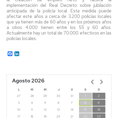
implementación del Real Decreto sobre jubilación
anticipada de la policía local. Esta medida puede
afectar este años a cerca de 3.200 policías locales
que ya tienen más de 60 años y en los próximos años
a otros 4.000 tienen entre los 55 y 60 años.
Actualmente hay un total de 70.000 efectivos en las
policías locales.
Facebook
LinkedIn
Agosto 2026
Paginación
L
M
M
J
V
S
D
27
28
29
30
31
1
2
3
4
5
6
7
8
9
10
11
12
13
14
15
16
17
18
19
20
21
22
23