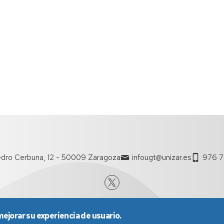
dro Cerbuna, 12 - 50009 Zaragoza
infougt@unizar.es
976 7
mejorar su experiencia de usuario.