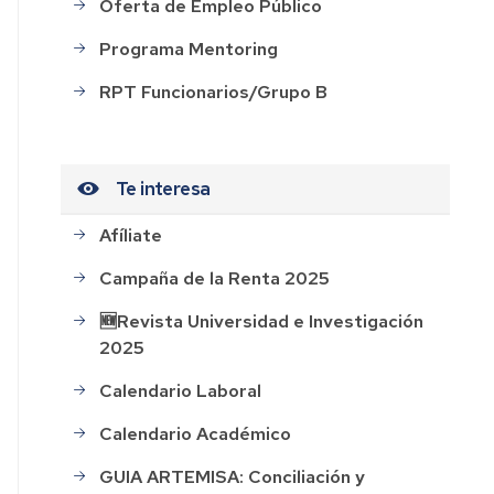
Oferta de Empleo Público
Programa Mentoring
ación
RPT Funcionarios/Grupo B
Te interesa
o
Afíliate
Campaña de la Renta 2025
s
🆕Revista Universidad e Investigación
ión
2025
o
Calendario Laboral
Calendario Académico
GUIA ARTEMISA: Conciliación y