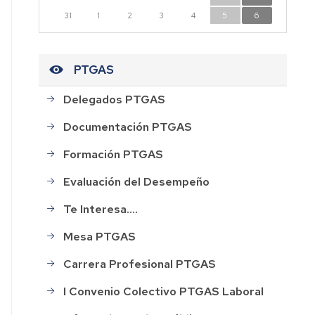
n
31
1
2
3
4
5
6
dad
PTGAS
Delegados PTGAS
CESOS
Documentación PTGAS
HOS
Formación PTGAS
Evaluación del Desempeño
AL
Te Interesa....
ión
Mesa PTGAS
Carrera Profesional PTGAS
rdo
I Convenio Colectivo PTGAS Laboral
o