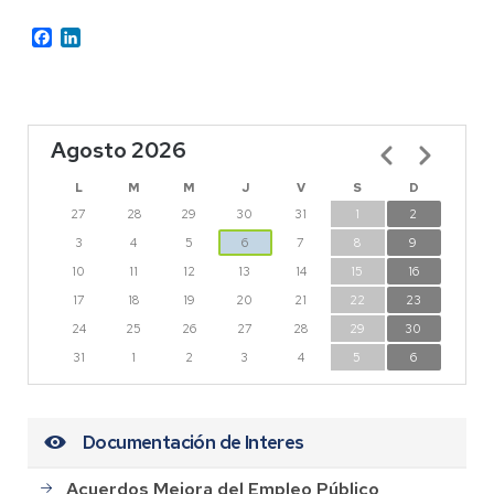
Facebook
LinkedIn
Agosto 2026
Paginación
L
M
M
J
V
S
D
27
28
29
30
31
1
2
3
4
5
6
7
8
9
10
11
12
13
14
15
16
17
18
19
20
21
22
23
24
25
26
27
28
29
30
31
1
2
3
4
5
6
Documentación de Interes
Acuerdos Mejora del Empleo Público