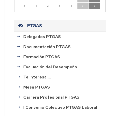
n
31
1
2
3
4
5
6
dad
PTGAS
Delegados PTGAS
CESOS
Documentación PTGAS
HOS
Formación PTGAS
Evaluación del Desempeño
AL
Te Interesa....
ión
Mesa PTGAS
Carrera Profesional PTGAS
rdo
I Convenio Colectivo PTGAS Laboral
o