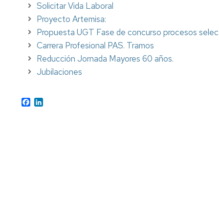
Solicitar Vida Laboral
Pr
Candidatura
Me
Proyecto Artemisa:
Te
PAS
Interesa....
Propuesta UGT Fase de concurso procesos selecti
Funcionario
R
Carrera Profesional PAS
.
Tramos
2019
Fu
B
Reducción Jornada Mayores 60 años.
Candidatura
Jubilaciones
PAS
Laboral
2019
Facebook
LinkedIn
Candidatura
PDI
Funcionario
2919