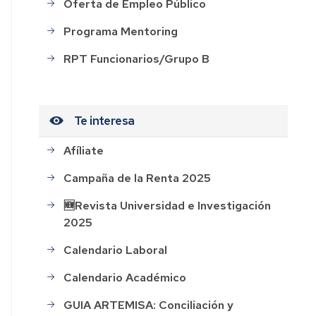
Oferta de Empleo Público
Programa Mentoring
ación
RPT Funcionarios/Grupo B
Te interesa
o
Afíliate
Campaña de la Renta 2025
s
🆕Revista Universidad e Investigación
ión
2025
o
Calendario Laboral
Calendario Académico
GUIA ARTEMISA: Conciliación y