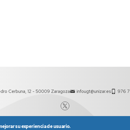
dro Cerbuna, 12 - 50009 Zaragoza
infougt@unizar.es
976 7
mejorar su experiencia de usuario.