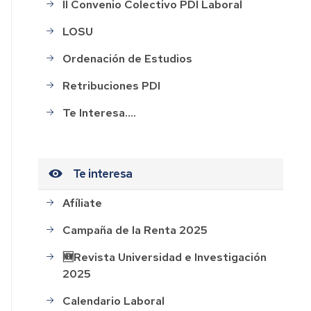
II Convenio Colectivo PDI Laboral
LOSU
ación
Ordenación de Estudios
Retribuciones PDI
Te Interesa....
o
Te interesa
s
Afíliate
ión
Campaña de la Renta 2025
o
🆕Revista Universidad e Investigación
2025
Calendario Laboral