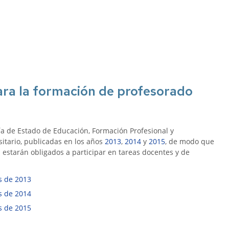
PTGAS
ograma
Laboral
ntoring
Investig
PT
Primera
ncionarios/Grupo
reunión
de
trabajo
ara la formación de profesorado
Conveni
PAS
Laboral
Seguimo
ía de Estado de Educación, Formación Profesional y
con
itario, publicadas en los años
2013
,
2014
y
2015
, de modo que
la
estarán obligados a participar en tareas docentes y de
negociac
del
s de 2013
Conveni
s de 2014
s de 2015