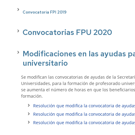
Pr
Candidatura
Me
Te
Convocatoria FPI 2019
PAS
Interesa....
Funcionario
R
2019
Fu
Convocatorias FPU 2020
B
Candidatura
PAS
Modificaciones en las ayudas p
Laboral
2019
universitario
Candidatura
Se modifican las convocatorias de ayudas de la Secretar
PDI
Universidades, para la formación de profesorado univers
Funcionario
se aumenta el número de horas en que los beneficiarios 
2919
formación.
Resolución que modifica la convocatoria de ayuda
Resolución que modifica la convocatoria de ayuda
Resolución que modifica la convocatoria de ayuda