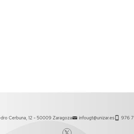
dro Cerbuna, 12 - 50009 Zaragoza
infougt@unizar.es
976 7