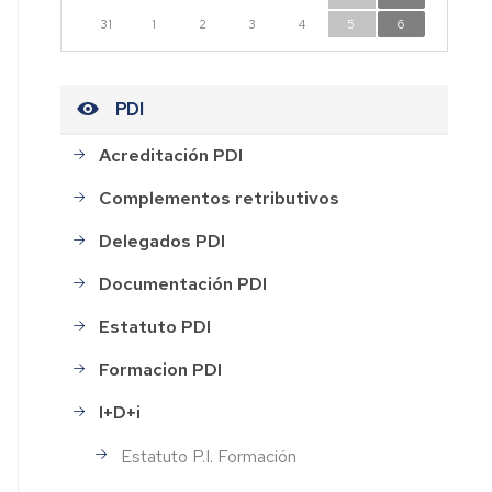
n
31
1
2
3
4
5
6
dad
PDI
Acreditación PDI
CESOS
Complementos retributivos
HOS
Delegados PDI
Documentación PDI
AL
Estatuto PDI
ión
Formacion PDI
I+D+i
rdo
Estatuto P.I. Formación
o