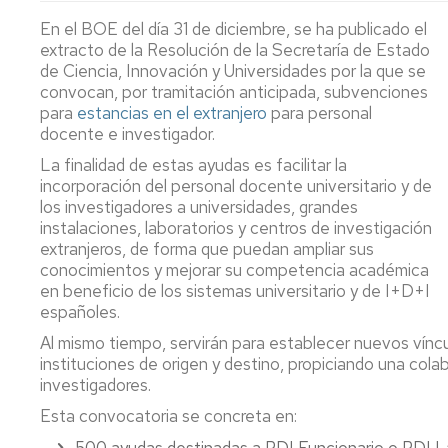
PTGAS
Qué
Estatutos
Estatuto
En el BOE del día 31 de diciembre, se ha publicado el
es
Federación
PDI
T
Co
extracto de la Resolución de la Secretaría de Estado
la
Candidatura
In
E
de Ciencia, Innovación y Universidades por la que se
FeSP
PTGAS
Portal
2
Formacion
convocan, por tramitación anticipada, subvenciones
Laboral
de
PDI
M
R
para
estancias en el extranjero
para personal
Qué
Transparencia
P
N
M
docente e investigador.
es
Candidatura
a
P
I+D+i
Estatuto
la
PTGAS
la
2
P.I.
Ca
No
La finalidad de estas ayudas es facilitar la
UGT
Funcionario
Ev
2
Formación
Pr
II
incorporación del personal docente universitario y de
de
P
Convenio
Ca
los investigadores a universidades, grandes
Afíliate
Declaración
No
D
Comunicados,
Hi
Colectivo
Pr
instalaciones, laboratorios y centros de investigación
de
olvides
S
noticias
m
PDI
I
Ho
extranjeros, de forma que puedan ampliar sus
la
desgravar
ca
y
Conócenos_UGT
d
Laboral
Co
conocimientos y mejorar su competencia académica
Renta
tu
pr
publicaciones
P
Co
T
en beneficio de los sistemas universitario y de I+D+I
cuota
P
LOSU
es
españoles.
sindical
Archivo
2019
Programa
La
d
en
Al mismo tiempo, servirán para establecer nuevos víncu
PAS
la
Ordenació
la
instituciones de origen y destino, propiciando una col
2019
Of
ca
de
declaración
investigadores.
d
pr
Estudios
del
Programa
E
Esta convocatoria se concreta en:
IRPF
PDI
Pú
Retribucio
2022
2019
PDI