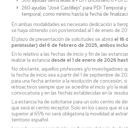
500 ayudas destinadas a PDI Funcionario o PDI 
Pr
260 ayudas “José Castillejo” para PDI Temporal y f
Candidatura
Me
Te
temporal, como mínimo hasta la fecha de finalizaci
PAS
Interesa....
Funcionario
R
En ambas modalidades es necesario dedicación a tiempo 
2019
Fu
se haya obtenido con posterioridad al 1 de enero de 20
B
El plazo de presentación de solicitudes se abrirá
el 16
Candidatura
peninsular) del 6 de febrero de 2025, ambos inclu
PAS
Laboral
En lo relativo a las fechas de inicio y fin de las estanci
2019
realizar la estancia
desde el 1 de enero de 2026 hast
Candidatura
No obstante, aquellos profesores y/o investigadores que
PDI
la fecha de inicio sea a partir del 1 de septiembre de 2
Funcionario
para una fecha anterior a la resolución de concesión, 
2919
retroactivos siempre que se acredite el inicio y/o la rea
convocatoria y en las fechas establecidas en la resolu
La estancia ha de solicitarse para un solo centro de dest
que será el centro receptor. Solo en los casos que el c
superior al 65% no será obligatoria la movilidad al extr
territorio español.