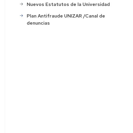
Nuevos Estatutos de la Universidad
ación
Plan Antifraude UNIZAR /Canal de
denuncias
o
s
ión
o