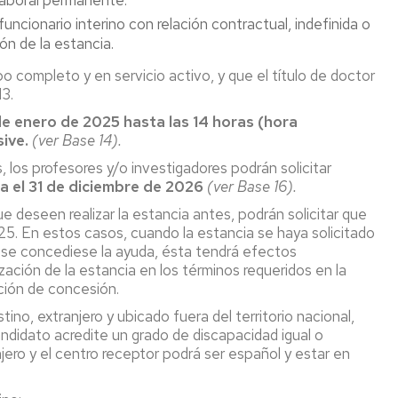
Laboral permanente.
PTGAS
ograma
uncionario interino con relación contractual, indefinida o
Laboral
ntoring
ón de la estancia.
Investig
PT
completo y en servicio activo, y que el título de doctor
Primera
ncionarios/Grupo
13.
reunión
de
 de enero de 2025 hasta las 14 horas (hora
trabajo
sive.
(ver Base 14).
Conveni
as, los profesores y/o investigadores podrán solicitar
PAS
a el 31 de diciembre de 2026
(ver Base 16).
Laboral
 deseen realizar la estancia antes, podrán solicitar que
Seguimo
025. En estos casos, cuando la estancia se haya solicitado
con
si se concediese la ayuda, ésta tendrá efectos
la
lización de la estancia en los términos requeridos en la
negociac
ción de concesión.
del
Conveni
ino, extranjero y ubicado fuera del territorio nacional,
andidato acredite un grado de discapacidad igual o
anjero y el centro receptor podrá ser español y estar en