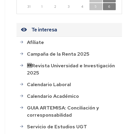
n
31
1
2
3
4
5
6
dad
Te interesa
Afíliate
CESOS
Campaña de la Renta 2025
HOS
🆕Revista Universidad e Investigación
2025
AL
Calendario Laboral
ión
Calendario Académico
GUIA ARTEMISA: Conciliación y
corresponsabilidad
rdo
Servicio de Estudios UGT
o