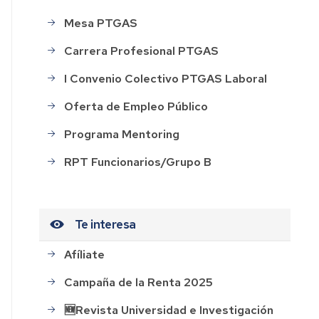
Mesa PTGAS
ación
Carrera Profesional PTGAS
I Convenio Colectivo PTGAS Laboral
Oferta de Empleo Público
o
Programa Mentoring
RPT Funcionarios/Grupo B
s
ión
Te interesa
o
Afíliate
Campaña de la Renta 2025
🆕Revista Universidad e Investigación