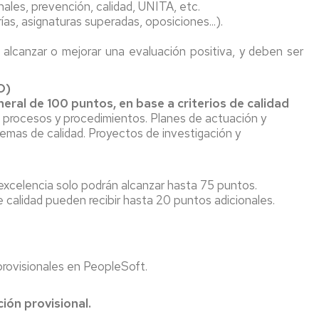
nales, prevención, calidad, UNITA, etc.
PTGAS
ograma
ías, asignaturas superadas, oposiciones...).
Laboral
ntoring
Investig
r alcanzar o mejorar una evaluación positiva, y deben ser
PT
Primera
ncionarios/Grupo
reunión
O)
de
eral de 100 puntos, en base a criterios de calidad
trabajo
 procesos y procedimientos. Planes de actuación y
Conveni
temas de calidad. Proyectos de investigación y
PAS
Laboral
Seguimo
excelencia solo podrán alcanzar hasta 75 puntos.
con
 calidad pueden recibir hasta 20 puntos adicionales.
la
negociac
del
Conveni
 provisionales en PeopleSoft.
ión provisional.