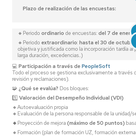
PTGAS
Qué
Estatutos
Estatuto
Plazo de realización de las encuestas:
es
Federación
PDI
T
Co
la
Candidatura
In
E
FeSP
PTGAS
Portal
2
Formacion
Laboral
de
PDI
M
R
🔸Periodo
ordinario
de encuestas:
del 7 de enero 
Qué
Transparencia
P
N
M
🔸Periodo
extraordinario
:
hasta el 30 de octubr
es
Candidatura
a
P
I+D+i
Estatuto
objetiva y justificada como la incorporación tardía a
la
PTGAS
la
2
P.I.
Ca
No
UGT
larga duración, excedencias..)
Funcionario
Ev
2
Formación
Pr
II
de
P
Convenio
Ca
💻
Participación a través de
PeopleSoft
Afíliate
Declaración
No
D
Comunicados,
Hi
Colectivo
Pr
Todo el proceso se gestiona exclusivamente a través 
de
olvides
S
noticias
m
PDI
I
Ho
revisión y reclamaciones).
la
desgravar
ca
y
Conócenos_UGT
d
Laboral
Co
Renta
tu
pr
publicaciones
P
Co
T
🧩
¿Qué se evalúa?
Dos bloques:
cuota
P
LOSU
es
1️⃣
Valoración del Desempeño Individual (VDI)
sindical
Archivo
2019
Programa
La
d
en
PAS
la
Ordenació
🔸Autoevaluación propia
la
2019
Of
ca
de
🔸Evaluación de la persona responsable de la unidad/se
declaración
d
pr
Estudios
del
🔸
Proyección de mejora
Programa
(máximo de 50 puntos)
basa
E
IRPF
PDI
Pú
Retribucio
🔸Formación (plan de formación UZ, formación externa
2022
2019
PDI