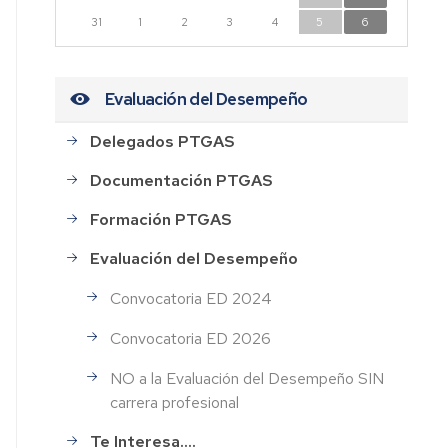
n
31
1
2
3
4
5
6
dad
Evaluación del Desempeño
Delegados PTGAS
CESOS
Documentación PTGAS
HOS
Formación PTGAS
Evaluación del Desempeño
AL
Convocatoria ED 2024
ión
Convocatoria ED 2026
NO a la Evaluación del Desempeño SIN
rdo
carrera profesional
o
Te Interesa....