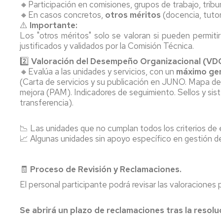
🔸Participación en comisiones, grupos de trabajo, tribu
Pr
🔸En casos concretos,
otros méritos
(docencia, tutor
Candidatura
Me
Te
⚠️
Importante:
PAS
Interesa....
Los "otros méritos" solo se valoran si pueden permiti
Funcionario
R
justificados y validados por la Comisión Técnica.
2019
Fu
B
2️⃣
Valoración del Desempeño Organizacional (VD
Candidatura
🔸Evalúa a las unidades y servicios, con un
máximo gen
PAS
(Carta de servicios y su publicación en JUNO. Mapa de
Laboral
mejora (PAM). Indicadores de seguimiento. Sellos y sis
2019
transferencia).
Candidatura
📉 Las unidades que no cumplan todos los criterios de 
PDI
Funcionario
📈 Algunas unidades sin apoyo específico en gestión de
2919
🧾
Proceso de Revisión y Reclamaciones.
El personal participante podrá revisar las valoraciones
Se abrirá un plazo de reclamaciones tras la resoluc