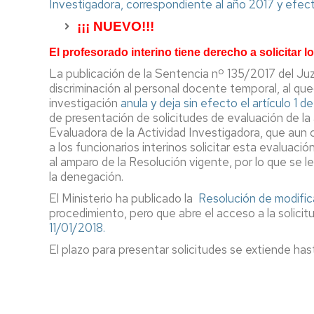
Investigadora, correspondiente al año 2017 y efect
Pr
Candidatura
¡¡¡ NUEVO!!!
Me
Te
PAS
Interesa....
El profesorado interino tiene derecho a solicitar 
Funcionario
R
2019
Fu
La publicación de la Sentencia nº 135/2017 del Ju
B
discriminación al personal docente temporal, al que
Candidatura
investigación
anula y deja sin efecto el artículo 1 d
PAS
de presentación de solicitudes de evaluación de la 
Laboral
Evaluadora de la Actividad Investigadora, que aun
2019
a los funcionarios interinos solicitar esta evaluació
al amparo de la Resolución vigente, por lo que se le
Candidatura
la denegación.
PDI
Funcionario
El Ministerio ha publicado la
Resolución de modifica
2919
procedimiento, pero que abre el acceso a la solicitu
11/01/2018.
El plazo para presentar solicitudes se extiende has