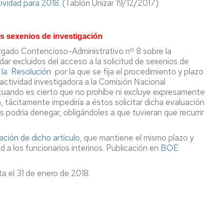
ividad para 2018.
(Tablón Unizar 19/12/2017)
PTGAS
ograma
Laboral
ntoring
Investig
los sexenios de investigación
PT
Primera
ncionarios/Grupo
zgado Contencioso-Administrativo nº 8 sobre la
reunión
dar excluidos del acceso a la solicitud de sexenios de
de
e la Resolución
por la que se fija el procedimiento y plazo
trabajo
actividad investigadora a la Comisión Nacional
Conveni
 cuando es cierto que no prohíbe ni excluye expresamente
PAS
n, tácitamente impediría a éstos solicitar dicha evaluación
Laboral
s podría denegar, obligándoles a que tuvieran que recurrir
Seguimo
con
ción de dicho artículo
, que mantiene el mismo plazo y
la
d a los funcionarios interinos. Publicación en
BOE
negociac
del
Conveni
ta el 31 de enero de 2018.