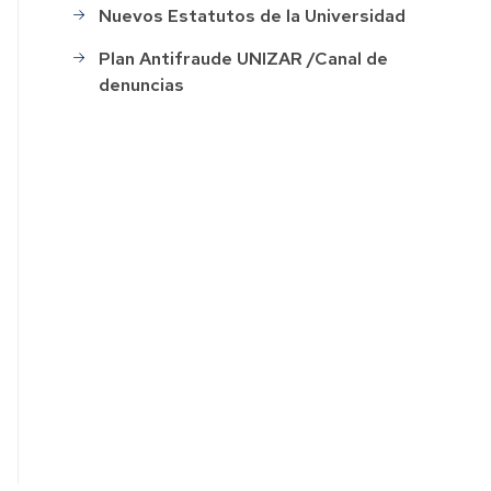
Nuevos Estatutos de la Universidad
ación
Plan Antifraude UNIZAR /Canal de
denuncias
o
s
ión
o