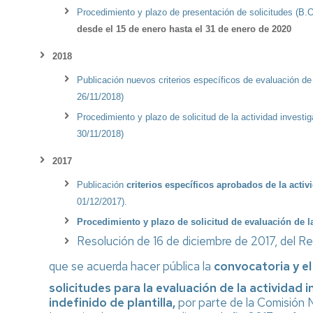
PTGAS
Qué
Estatutos
Procedimiento y plazo de presentación de solicitudes (B.
Estatuto
es
Federación
PDI
T
Co
desde el 15 de enero hasta el 31 de enero de 2020
la
Candidatura
In
E
FeSP
PTGAS
Portal
2
Formacion
2018
Laboral
de
PDI
M
R
Publicación nuevos criterios específicos de evaluación d
Qué
Transparencia
P
N
M
es
Candidatura
26/11/2018)
a
P
I+D+i
Estatuto
la
PTGAS
la
2
P.I.
Ca
No
Procedimiento y plazo de solicitud de la actividad investi
UGT
Funcionario
Ev
2
Formación
Pr
II
30/11/2018)
de
P
Convenio
Ca
Afíliate
Declaración
No
D
Comunicados,
Hi
Colectivo
Pr
2017
de
olvides
S
noticias
m
PDI
I
Ho
la
desgravar
ca
y
Conócenos_UGT
d
Laboral
Co
Publicación
criterios
específicos aprobados
de la activ
Renta
tu
pr
publicaciones
P
Co
T
01/12/2017)
.
cuota
P
LOSU
es
Procedimiento y plazo de solicitud de evaluación de l
sindical
Archivo
2019
Programa
La
d
en
PAS
Resolución de 16 de diciembre de 2017, del Re
la
Ordenació
la
2019
Of
ca
de
que se acuerda hacer pública la
convocatoria y e
declaración
d
pr
Estudios
del
Programa
E
solicitudes para la evaluación de la activida
IRPF
PDI
Pú
Retribucio
indefinido de plantilla,
por parte de la Comisión N
2022
2019
PDI