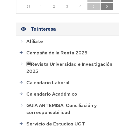
n
31
1
2
3
4
5
6
dad
Te interesa
Afíliate
CESOS
Campaña de la Renta 2025
HOS
🆕Revista Universidad e Investigación
2025
AL
Calendario Laboral
ión
Calendario Académico
GUIA ARTEMISA: Conciliación y
corresponsabilidad
rdo
Servicio de Estudios UGT
o