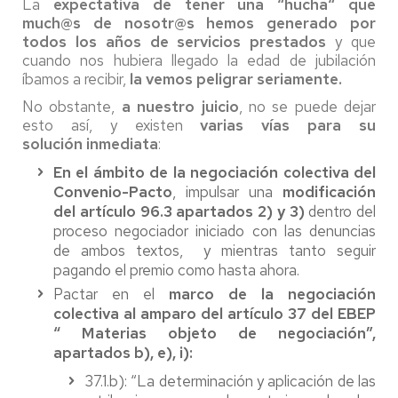
La
expectativa de tener una “hucha“ que
much@s de nosotr@s hemos generado por
todos los años de servicios prestados
y que
cuando nos hubiera llegado la edad de jubilación
íbamos a recibir,
la vemos peligrar seriamente.
No obstante,
a nuestro juicio
, no se puede dejar
esto así, y existen
varias vías para su
solución
inmediata
:
En el ámbito de la negociación colectiva del
Convenio-Pacto
, impulsar una
modificación
del artículo 96.3 apartados 2) y 3)
dentro del
proceso negociador iniciado con las denuncias
de ambos textos, y mientras tanto seguir
pagando el premio como hasta ahora.
Pactar en el
marco de la negociación
colectiva al amparo del artículo 37 del EBEP
“
Materias objeto de negociación”,
apartados b), e), i):
37.1.b): “La determinación y aplicación de las