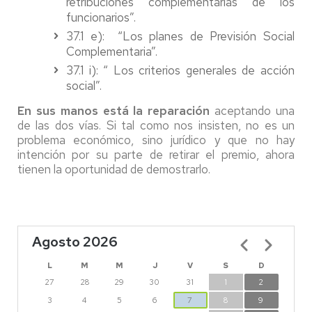
retribuciones complementarias de los
funcionarios”.
37.1 e): “Los planes de Previsión Social
Complementaria”.
37.1 i): “ Los criterios generales de acción
social”.
En sus manos está la reparación
aceptando una
de las dos vías. Si tal como nos insisten, no es un
problema económico, sino jurídico y que no hay
intención por su parte de retirar el premio, ahora
tienen la oportunidad de demostrarlo.
Agosto 2026
Paginación
L
M
M
J
V
S
D
27
28
29
30
31
1
2
3
4
5
6
7
8
9