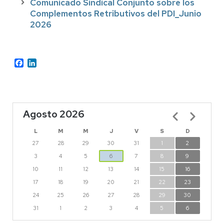
Comunicado Sindical Conjunto sobre los
Complementos Retributivos del PDI_Junio
2026
Facebook
LinkedIn
Agosto 2026
Paginación
L
M
M
J
V
S
D
27
28
29
30
31
1
2
3
4
5
6
7
8
9
10
11
12
13
14
15
16
17
18
19
20
21
22
23
24
25
26
27
28
29
30
31
1
2
3
4
5
6