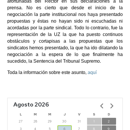
afortunadas del Rector en sus declaraciones a la 
prensa. No es cierto que desde el inicio de la 
negociación la parte institucional nos haya presentado 
propuestas y éstas no hayan sido ni escuchadas ni 
acordadas por la parte sindical. Todo lo contrario, fue la 
representación de la UZ la que ha puesto continuos 
obstáculos y cortapisas a las propuestas que los 
sindicatos hemos presentado, la que ha ido dilatando la 
negociación a la espera de lo que finalmente ha 
sucedido, la Sentencia del Tribunal Supremo.
Toda la información sobre este asunto, 
aquí
Agosto 2026
Paginación
L
M
M
J
V
S
D
27
28
29
30
31
1
2
3
4
5
6
7
8
9