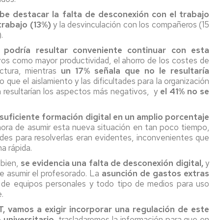
abe destacar
la falta de desconexión con el trabajo
trabajo (13%)
y la desvinculación con los compañeros (15
.
 podría resultar conveniente continuar con esta
os como mayor productividad, el ahorro de los costes de
ctura, mientras
un 17% señala que no le resultaría
 que el aislamiento y las dificultades para la organización
ón resultarían los aspectos más negativos, y
el 41% no se
 suficiente formación digital en un amplio porcentaje
hora de asumir esta nueva situación en tan poco tiempo,
ades para resolverlas eran evidentes, inconvenientes que
a rápida.
 bien,
se evidencia una falta de desconexión digital,
y
e asumir el profesorado. La
asunción de gastos extras
ión de equipos personales y todo tipo de medios para uso
.
, vamos a exigir incorporar una regulación de este
universitario,
trasladaremos la información para que en