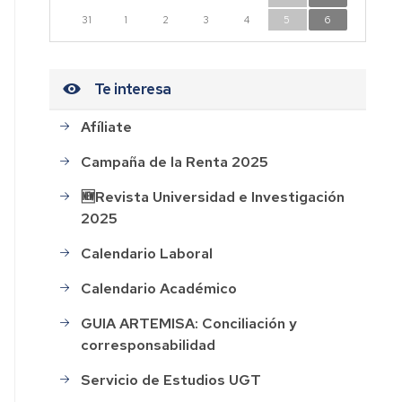
n
31
1
2
3
4
5
6
dad
Te interesa
Afíliate
CESOS
Campaña de la Renta 2025
HOS
🆕Revista Universidad e Investigación
2025
AL
Calendario Laboral
ión
Calendario Académico
GUIA ARTEMISA: Conciliación y
corresponsabilidad
rdo
Servicio de Estudios UGT
o