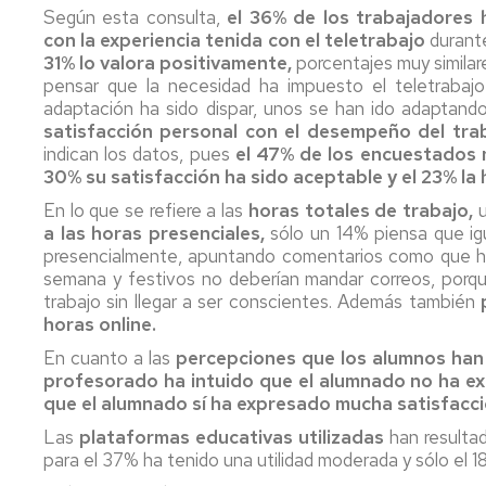
Según esta consulta,
el 36% de los trabajadores 
Pr
con la experiencia tenida con el teletrabajo
durant
Candidatura
Me
Te
31% lo valora positivamente,
PAS
porcentajes muy similare
Interesa....
Funcionario
pensar que la necesidad ha impuesto el teletrabajo 
R
2019
Fu
adaptación ha sido dispar, unos se han ido adaptando
B
satisfacción personal con el desempeño del tr
Candidatura
indican los datos, pues
el 47% de los encuestados n
PAS
30% su satisfacción ha sido aceptable y el 23% la
Laboral
En lo que se refiere a las
horas totales de trabajo,
2019
a las horas presenciales,
sólo un 14% piensa que ig
presencialmente, apuntando comentarios como que habr
Candidatura
semana y festivos no deberían mandar correos, porq
PDI
trabajo sin llegar a ser conscientes. Además también
Funcionario
horas online.
2919
En cuanto a las
percepciones que los alumnos han
profesorado ha intuido que el alumnado no ha exp
que el alumnado sí ha expresado mucha satisfacci
Las
plataformas educativas utilizadas
han resulta
para el 37% ha tenido una utilidad moderada y sólo el