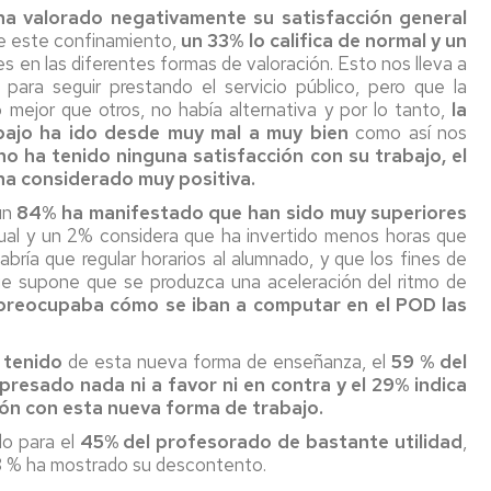
PTGAS
ha valorado negativamente su satisfacción general
ograma
Laboral
e este confinamiento,
un 33% lo califica de normal y un
ntoring
Investig
s en las diferentes formas de valoración. Esto nos lleva a
para seguir prestando el servicio público, pero que la
PT
Primera
ncionarios/Grupo
 mejor que otros, no había alternativa y por lo tanto,
la
reunión
abajo ha ido desde muy mal a muy bien
como así nos
de
o ha tenido ninguna satisfacción con su trabajo, el
trabajo
 ha considerado muy positiva.
Conveni
un
84% ha manifestado que han sido muy superiores
PAS
Laboral
ual y un 2% considera que ha invertido menos horas que
ía que regular horarios al alumnado, y que los fines de
Seguimo
ue supone que se produzca una aceleración del ritmo de
con
preocupaba cómo se iban a computar en el POD las
la
negociac
 tenido
de esta nueva forma de enseñanza, el
59 % del
del
resado nada ni a favor ni en contra y el 29% indica
Conveni
ón con esta nueva forma de trabajo.
do para el
45% del profesorado de bastante utilidad
,
 18 % ha mostrado su descontento.