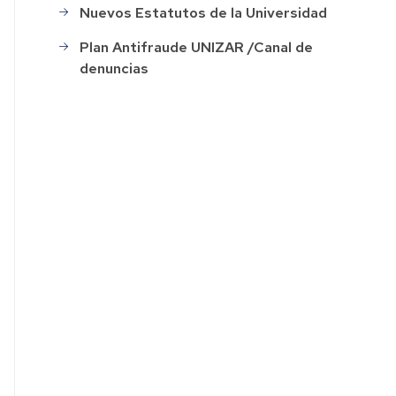
Nuevos Estatutos de la Universidad
ación
Plan Antifraude UNIZAR /Canal de
denuncias
o
s
ión
o