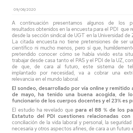
PTGAS
Qué
Estatutos
Estatuto
09/06/2020
es
Federación
PDI
T
Co
la
Candidatura
In
E
A continuación presentamos algunos de los pri
FeSP
PTGAS
Portal
2
Formacion
resultados obtenidos en la encuesta para el PDI que r
Laboral
de
PDI
M
R
desde la sección sindical de UGT en la Universidad de
Qué
Transparencia
P
N
M
La citada encuesta no tiene pretensiones de ser u
es
Candidatura
a
P
I+D+i
Estatuto
científico ni mucho menos, pero sí que, humildemen
la
PTGAS
la
2
P.I.
Ca
No
UGT
pretendido conocer cómo se había vivido esta sit
Funcionario
Ev
2
Formación
Pr
II
de
trabajar desde casa tanto el PAS y el PDI de la UZ, c
P
Convenio
Ca
Afíliate
Declaración
No
D
Comunicados,
Hi
de que, de cara al futuro, este sistema de tele
Colectivo
Pr
de
olvides
S
noticias
m
PDI
I
Ho
implantado por necesidad, va a cobrar una extra
la
desgravar
ca
y
Conócenos_UGT
d
Laboral
Co
relevancia en el mundo laboral.
Renta
tu
pr
publicaciones
P
Co
T
El sondeo, desarrollado por vía online y remitido 
cuota
P
LOSU
es
de mayo, ha tenido una buena acogida
,
de lo
sindical
Archivo
2019
Programa
La
d
funcionario de los cuerpos docentes y el 23% es 
en
PAS
la
Ordenació
la
2019
Of
ca
de
El estudio ha revelado que
para el 88 % de los par
declaración
d
pr
Estudios
Estatuto del PDI cuestiones relacionadas con e
del
Programa
E
conciliación de la vida laboral y personal, la segurida
IRPF
PDI
Pú
Retribucio
necesaria y otros aspectos afines, de cara a un futuro 
2022
2019
PDI