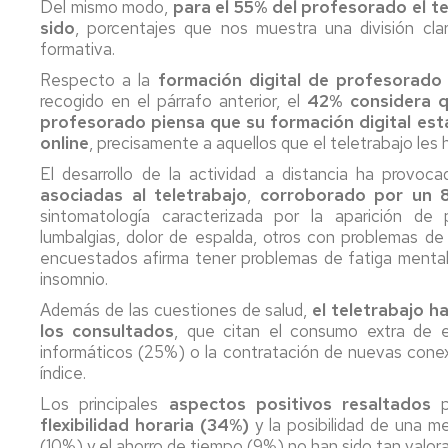
Del mismo modo,
para el 55% del profesorado el te
sido
, porcentajes que nos muestra una división cl
formativa.
Respecto a la
formación digital de profesorado
recogido en el párrafo anterior, el
42% considera qu
profesorado piensa que su formación digital esta
online
, precisamente a aquellos que el teletrabajo les h
El desarrollo de la actividad a distancia ha provoc
asociadas al teletrabajo
,
corroborado por un 
sintomatología caracterizada por la aparición de
lumbalgias, dolor de espalda, otros con problemas de f
encuestados afirma tener problemas de fatiga mental
insomnio.
Además de las cuestiones de salud,
el teletrabajo 
los consultados
, que citan el consumo extra de e
informáticos (25%) o la contratación de nuevas conex
índice.
Los principales
aspectos positivos resaltados
p
flexibilidad horaria (34%)
y la posibilidad de una me
(10%) y el ahorro de tiempo (9%) no han sido tan valor