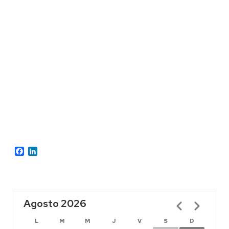
Facebook
LinkedIn
Agosto 2026
Paginación
L
M
M
J
V
S
D