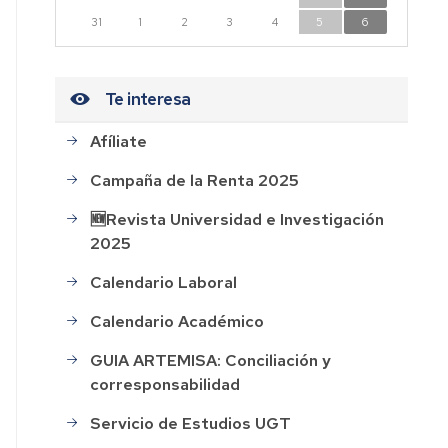
n
31
1
2
3
4
5
6
dad
Te interesa
Afíliate
CESOS
Campaña de la Renta 2025
HOS
🆕Revista Universidad e Investigación
2025
AL
Calendario Laboral
ión
Calendario Académico
GUIA ARTEMISA: Conciliación y
corresponsabilidad
rdo
Servicio de Estudios UGT
o