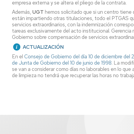
empresa externa y se altera el pliego de la contrata.
Pr
Candidatura
Me
Además,
UGT
hemos solicitado que si un centro tiene 
Te
PAS
Interesa....
están impartiendo otras titulaciones, todo el PTGAS 
Funcionario
R
servicios extraordinarios, con la indemnización corres
2019
Fu
tareas exclusivamente del acto institucional. Gerencia 
B
Gobierno sobre compensación de servicios extraordinari
Candidatura
ACTUALIZACIÓN
PAS
Laboral
En el
Consejo de Gobierno del día 10 de diciembre del
2019
de Junta de Gobierno del 10 de junio de 1998
. La modi
se van a considerar como días no laborables en lo que 
Candidatura
de limpieza no tendrá que recuperar las horas no trabaj
PDI
Funcionario
2919