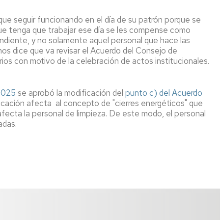
PTGAS
ograma
Laboral
ntoring
que seguir funcionando en el día de su patrón porque se
Investig
que tenga que trabajar ese día se les compense como
PT
pondiente, y no solamente aquel personal que hace las
Primera
ncionarios/Grupo
nos dice que va revisar el Acuerdo del Consejo de
reunión
os con motivo de la celebración de actos institucionales.
de
trabajo
Conveni
 2025
se aprobó la modificación del
punto c) del Acuerdo
PAS
ficación afecta al concepto de "cierres energéticos" que
Laboral
afecta la personal de limpieza. De este modo, el personal
adas.
Seguimo
con
la
negociac
del
Conveni