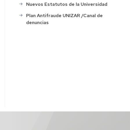
Nuevos Estatutos de la Universidad
ación
Plan Antifraude UNIZAR /Canal de
denuncias
o
s
ión
o