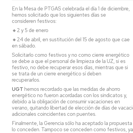
PTGAS
Qué
Estatutos
Estatuto
En la Mesa de PTGAS celebrada el día 1 de diciembre,
es
Federación
PDI
T
Co
hemos solicitado que los siguientes días se
la
Candidatura
In
E
consideren festivos:
FeSP
PTGAS
Portal
2
Formacion
Laboral
de
🔸2 y 5 de enero
PDI
M
R
Qué
Transparencia
P
N
M
🔸24 de abril, en sustitución del 15 de agosto que cae
es
Candidatura
a
P
I+D+i
Estatuto
en sábado.
la
PTGAS
la
2
P.I.
Ca
No
UGT
Funcionario
Ev
2
Formación
Pr
II
Solicitarlo como festivos y no como cierre energético
de
P
Convenio
Ca
se debe a que el personal de limpieza de la UZ, si es
Afíliate
Declaración
No
D
Comunicados,
Hi
Colectivo
Pr
festivo, no debe recuperar esos días, mientras que si
de
olvides
S
noticias
m
PDI
I
Ho
se trata de un cierre energético sí deben
la
desgravar
ca
y
Conócenos_UGT
d
Laboral
Co
recuperarlos.
Renta
tu
pr
publicaciones
P
Co
T
UGT
hemos recordado que las medidas de ahorro
cuota
P
LOSU
es
energético no fueron acordadas con los sindicatos y,
sindical
Archivo
2019
Programa
La
d
debido a la obligación de consumir vacaciones en
en
PAS
la
Ordenació
la
verano, quitando libertad de elección de días de vacac
2019
Of
ca
de
declaración
adicionales coincidentes con puentes.
d
pr
Estudios
del
Programa
E
Finalmente, la Gerencia sólo ha aceptado la propuesta d
IRPF
PDI
Pú
Retribucio
lo conceden. Tampoco se conceden como festivos, ya q
2022
2019
PDI