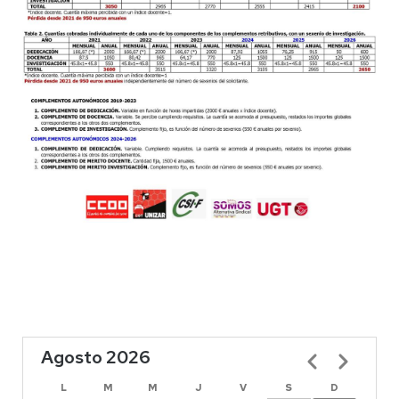
Agosto 2026
Paginación
L
M
M
J
V
S
D