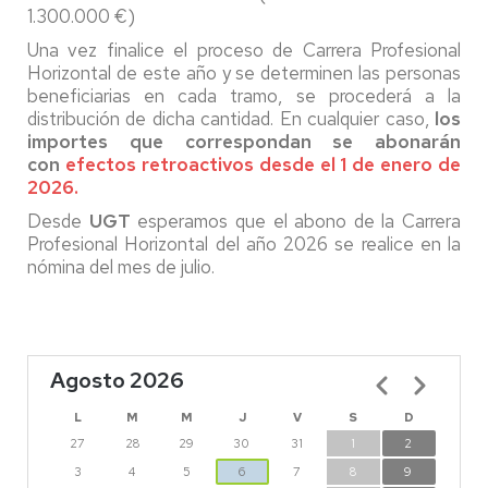
1.300.000 €)
Una vez finalice el proceso de Carrera Profesional
Horizontal de este año y se determinen las personas
beneficiarias en cada tramo, se procederá a la
distribución de dicha cantidad. En cualquier caso,
los
importes que correspondan se abonarán
con
efectos retroactivos desde el 1 de enero de
2026.
Desde
UGT
esperamos que el abono de la Carrera
Profesional Horizontal del año 2026 se realice en la
nómina del mes de julio.
Agosto 2026
Paginación
L
M
M
J
V
S
D
27
28
29
30
31
1
2
3
4
5
6
7
8
9