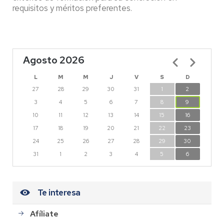
requisitos y méritos preferentes.
Agosto 2026
Paginación
L
M
M
J
V
S
D
27
28
29
30
31
1
2
3
4
5
6
7
8
9
10
11
12
13
14
15
16
17
18
19
20
21
22
23
24
25
26
27
28
29
30
31
1
2
3
4
5
6
Te interesa
Afíliate