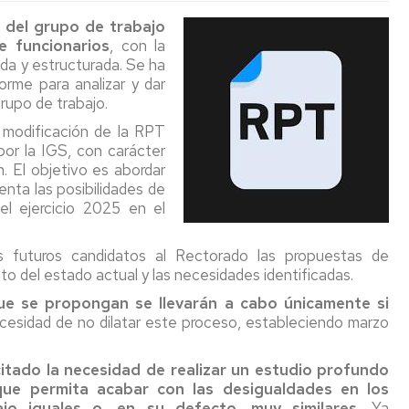
y
la
del
Revista:
Jubilació
 del grupo de trabajo
condiciones
Universi
convenio
La
UZ
e
nvocatoria
e
funcionarios
, con la
de
Pública
de
Voz
teresa....
D
da y estructurada. Se ha
trabajo
PAS
Sindical
026
orme para analizar y dar
y
UGT
Laboral
esa
esúmenes
rupo de trabajo.
salario
NO
avanza
Jubilaciones
Guía
TGAS
O
esa
2018-
FIRMA
a
práctica
TGAS
 modificación de la RPT
2020
RETRO
un
social
025-
Legislación
rrera
rmativa
por la IGS, con carácter
EN
ritmo
y
aluación
026
Laboral
ofesional
. El objetivo es abordar
II
LOS
"lento".
jurídica
l
TGAS
rrera
nta las posibilidades de
Acuerdo
DEREC
para
esempeño
stórico
Reestructuración
ofesional
el ejercicio 2025 en el
Marco
DEL
Medio
mayores
IN
esas
Departamental
rizontal
empleados
PDI
año
rrera
e
nvenio
públicos
LABOR
 futuros candidatos al Rectorado las propuestas de
de
ofesional
La
TGAS
lectivo
ramo
2025-
negociac
to del estado actual y las necesidades identificadas.
Jubilación
TGAS
pecífico
2028
casi
en
boral
e
que se propongan se llevarán a cabo únicamente si
sin
el
n
necesidad de no dilatar este proceso, estableciendo marzo
avanzar
2021
erta
rrera
e
ofesional
Preacue
tado la necesidad de realizar un estudio profundo
mpleo
II
blico
ue permita acabar con las desigualdades en los
nes
Conveni
o iguales o, en su defecto, muy similares.
Ya