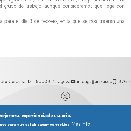
PTGAS
ograma
el grupo de trabajo, aunque consideramos que llega con
Laboral
ntoring
Investig
 para el día 3 de febrero, en la que se nos traerán una
PT
Primera
ncionarios/Grupo
reunión
de
trabajo
Conveni
PAS
Laboral
Seguimo
con
dro Cerbuna, 12 - 50009 Zaragoza
infougt@unizar.es
976 7
la
negociac
del
Conveni
mejorar su experiencia de usuario.
Más info
iento para que establezcamos cookies.