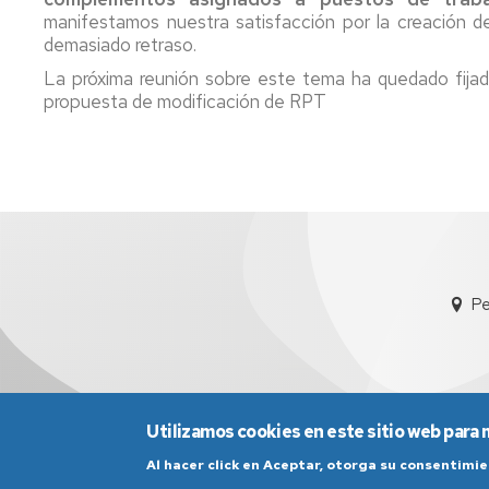
Pr
manifestamos nuestra satisfacción por la creación d
Candidatura
Me
Te
demasiado retraso.
PAS
Interesa....
La próxima reunión sobre este tema ha quedado fijada
Funcionario
R
propuesta de modificación de RPT
2019
Fu
B
Candidatura
PAS
Laboral
2019
Candidatura
PDI
Funcionario
Pe
2919
Utilizamos cookies en este sitio web para 
Al hacer click en Aceptar, otorga su consentim