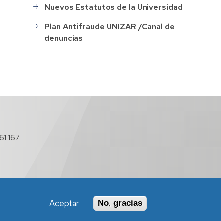
Nuevos Estatutos de la Universidad
ación
Plan Antifraude UNIZAR /Canal de
denuncias
o
s
61 167
ión
o
Aceptar
No, gracias