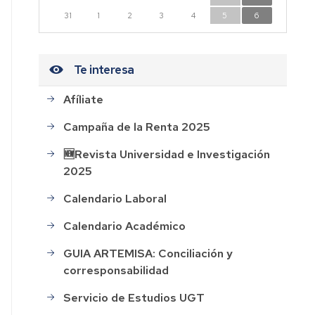
n
31
1
2
3
4
5
6
dad
Te interesa
Afíliate
CESOS
Campaña de la Renta 2025
HOS
🆕Revista Universidad e Investigación
2025
AL
Calendario Laboral
ión
Calendario Académico
GUIA ARTEMISA: Conciliación y
corresponsabilidad
rdo
Servicio de Estudios UGT
o