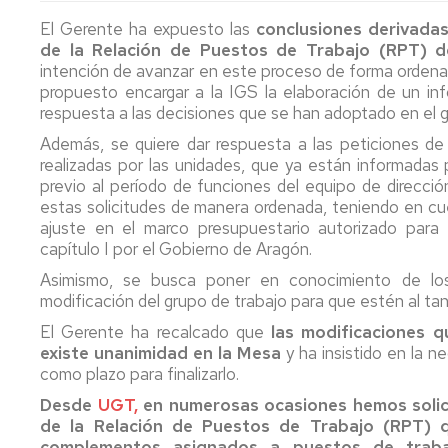
PTGAS
Qué
Estatutos
Estatuto
El Gerente ha expuesto las
conclusiones derivadas
es
Federación
PDI
T
Co
de la Relación de Puestos de Trabajo (RPT)
d
la
Candidatura
In
E
intención de avanzar en este proceso de forma ordena
FeSP
PTGAS
Portal
2
Formacion
propuesto encargar a la IGS la elaboración de un inf
Laboral
de
PDI
M
R
respuesta a las decisiones que se han adoptado en el g
Qué
Transparencia
P
N
M
es
Candidatura
a
P
I+D+i
Estatuto
Además, se quiere dar respuesta a las peticiones de
la
PTGAS
la
2
P.I.
Ca
No
realizadas por las unidades, que ya están informadas 
UGT
Funcionario
Ev
2
Formación
Pr
II
previo al período de funciones del equipo de dirección
de
P
Convenio
Ca
estas solicitudes de manera ordenada, teniendo en cue
Afíliate
Declaración
No
D
Comunicados,
Hi
Colectivo
Pr
ajuste en el marco presupuestario autorizado para 
de
olvides
S
noticias
m
PDI
I
Ho
capítulo I por el Gobierno de Aragón.
la
desgravar
ca
y
Conócenos_UGT
d
Laboral
Co
Asimismo, se busca poner en conocimiento de los
Renta
tu
pr
publicaciones
P
Co
T
modificación del grupo de trabajo para que estén al tan
cuota
P
LOSU
es
sindical
Archivo
2019
Programa
La
d
El Gerente ha recalcado que
las modificaciones 
en
PAS
la
Ordenació
existe unanimidad en la Mesa
y ha insistido en la 
la
2019
Of
ca
de
como plazo para finalizarlo.
declaración
d
pr
Estudios
del
Desde
Programa
UGT,
en numerosas ocasiones hemos solici
E
IRPF
PDI
Pú
de la Relación de Puestos de Trabajo (RPT) q
Retribucio
2022
2019
complementos asignados a puestos de trabaj
PDI