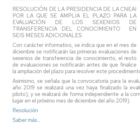
PTGAS
Qué
Estatutos
Estatuto
RESOLUCIÓN DE LA PRESIDENCIA DE LA CNEAI
es
Federación
PDI
T
Co
POR LA QUE SE AMPLIA EL PLAZO PARA LA
la
Candidatura
In
E
EVALUACIÓN DE LOS SEXENIOS DE
FeSP
PTGAS
Portal
2
Formacion
TRANSFERENCIA DEL CONOCIMIENTO EN
Laboral
de
PDI
M
R
SEIS MESES ADICIONALES
Qué
Transparencia
P
N
M
es
Candidatura
a
P
I+D+i
Estatuto
Con carácter informativo, se indica que en el mes de
la
PTGAS
la
2
P.I.
Ca
No
diciembre se notificarán las primeras evaluaciones de
UGT
Funcionario
Ev
2
Formación
Pr
II
sexenios de transferencia de conocimiento, el resto
de
P
Convenio
Ca
de evaluaciones se notificarán antes de que finalice
Afíliate
Declaración
No
D
Comunicados,
Hi
Colectivo
Pr
la ampliación del plazo para resolver este procedimien
de
olvides
S
noticias
m
PDI
I
Ho
Asimismo, se señala que la convocatoria para la eval
la
desgravar
ca
y
Conócenos_UGT
d
Laboral
Co
año 2019 se realizará una vez haya finalizado la ev
Renta
tu
pr
publicaciones
P
Co
T
piloto), y se realizará de forma independiente a la co
cuota
P
LOSU
es
lugar en el próximo mes de diciembre del año 2019).
sindical
Archivo
2019
Programa
La
d
en
PAS
la
Ordenació
Resolución
la
2019
Of
ca
de
declaración
Saber más...
d
pr
Estudios
del
Programa
E
IRPF
PDI
Pú
Retribucio
2022
2019
PDI