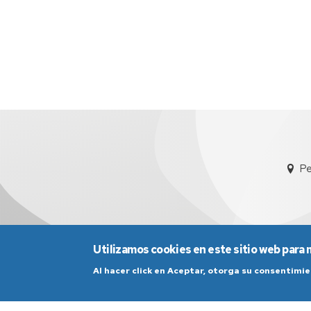
Pr
Candidatura
Me
Te
PAS
Interesa....
Funcionario
R
2019
Fu
B
Candidatura
PAS
Laboral
2019
Candidatura
Pe
PDI
Funcionario
2919
Utilizamos cookies en este sitio web para 
Al hacer click en Aceptar, otorga su consentim
Aviso Legal
Condicio