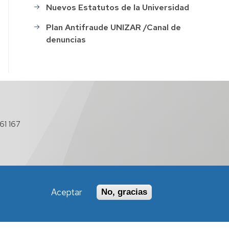
Nuevos Estatutos de la Universidad
ación
Plan Antifraude UNIZAR /Canal de
denuncias
o
61 167
s
ión
o
Aceptar
No, gracias
Política de Accesibilidad