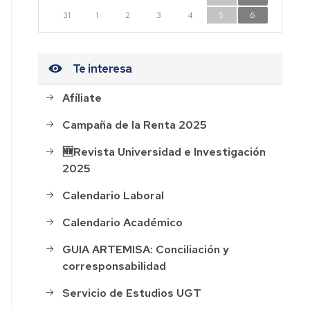
n
31
1
2
3
4
5
6
dad
Te interesa
Afíliate
CESOS
Campaña de la Renta 2025
HOS
🆕Revista Universidad e Investigación
2025
AL
Calendario Laboral
ión
Calendario Académico
GUIA ARTEMISA: Conciliación y
corresponsabilidad
rdo
Servicio de Estudios UGT
o