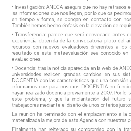
Pr
• Investigación: ANECA asegura que no hay retrasos en
Candidatura
Me
Te
las informaciones que nos llegan, por lo que os pedim
PAS
Interesa....
en tiempo y forma, se pongan en contacto con noso
Funcionario
R
También hemos hecho énfasis en la elevación de requis
2019
Fu
• Transferencia: parece que será convocado antes de 
B
experiencia obtenida de la convocatoria piloto del a
Candidatura
PAS
recursos con nuevos evaluadores diferentes a los q
Laboral
resultado de esta metaevaluación sea conocido en 
2019
evaluaciones.
• Docencia: tras la noticia aparecida en la web de AN
Candidatura
universidades realicen grandes cambios en sus sis
PDI
DOCENTIA con las características que una comisión 
Funcionario
informamos que para nosotros DOCENTIA no funciona,
2919
hayan realizado docencia previamente a 2007. Por l
este problema, y que la implantación del futuro 
trabajadores mediante el diseño de unos criterios justo
La reunión ha terminado con el emplazamiento a la
materializada la mejora de esta Agencia con nuestras 
Finalmente han reiterado su compromiso con la tran