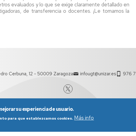
ros evaluados y lo que se exige claramente detallado en
stigadoras, de transferencia o docentes. ¡Le tomamos la
dro Cerbuna, 12 - 50009 Zaragoza
infougt@unizar.es
976 7
mejorar su experiencia de usuario.
Más info
iento para que establezcamos cookies.
nes generales de uso
Política de Privacidad
Política de Cookies