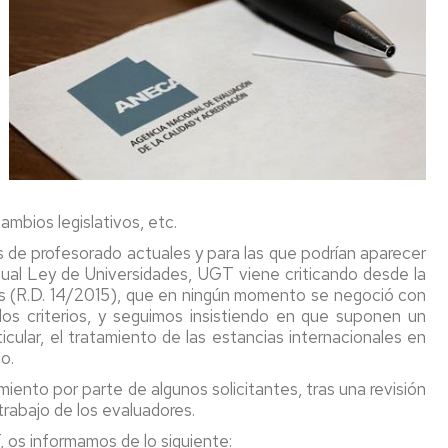
y
la
del
Revista:
Jubilació
condiciones
Universi
convenio
La
UZ
e
nvocatoria
de
Pública
de
Voz
teresa....
D
trabajo
PAS
Sindical
026
y
UGT
Laboral
esa
esúmenes
salario
NO
avanza
Jubilaciones
Guía
TGAS
O
esa
2018-
FIRMA
a
práctica
TGAS
2020
RETRO
un
social
025-
Legislación
rrera
rmativa
EN
ritmo
y
aluación
026
Laboral
ofesional
II
LOS
"lento".
jurídica
l
TGAS
rrera
Acuerdo
DEREC
para
cambios legislativos, etc.
esempeño
stórico
Reestructuración
ofesional
Marco
DEL
Medio
mayores
IN
esas
Departamental
rizontal
as de profesorado actuales y para las que podrían aparecer
empleados
PDI
año
rrera
e
nvenio
tual Ley de Universidades, UGT viene criticando desde la
públicos
LABOR
de
ofesional
La
TGAS
lectivo
ramo
es (R.D. 14/2015), que en ningún momento se negoció con
2025-
negociac
Jubilación
TGAS
pecífico
e los criterios, y seguimos insistiendo en que suponen un
2028
casi
en
boral
e
icular, el tratamiento de las estancias internacionales en
sin
el
n
o.
avanzar
2021
erta
rrera
e
ofesional
ento por parte de algunos solicitantes, tras una revisión
Preacue
mpleo
trabajo de los evaluadores.
II
blico
nes
 os informamos de lo siguiente:
Conveni