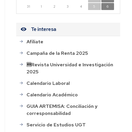
n
31
1
2
3
4
5
6
dad
Te interesa
Afíliate
CESOS
Campaña de la Renta 2025
HOS
🆕Revista Universidad e Investigación
2025
AL
Calendario Laboral
ión
Calendario Académico
GUIA ARTEMISA: Conciliación y
corresponsabilidad
rdo
Servicio de Estudios UGT
o