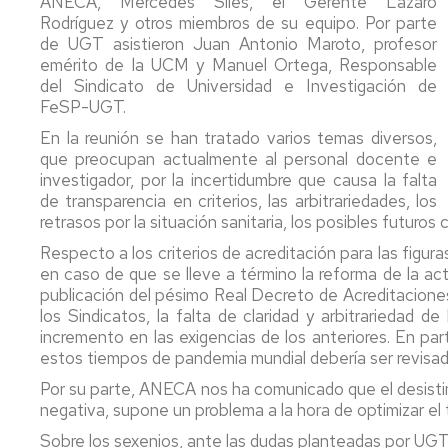
ANECA, Mercedes Siles, el Gerente Lázaro
PTGAS
Qué
Estatutos
Estatuto
Rodríguez y otros miembros de su equipo. Por parte
es
Federación
PDI
T
Co
de UGT asistieron Juan Antonio Maroto, profesor
la
Candidatura
In
E
emérito de la UCM y Manuel Ortega, Responsable
FeSP
PTGAS
Portal
2
Formacion
del Sindicato de Universidad e Investigación de
Laboral
de
PDI
M
R
FeSP-UGT.
Qué
Transparencia
P
N
M
En la reunión se han tratado varios temas diversos,
es
Candidatura
a
P
I+D+i
Estatuto
que preocupan actualmente al personal docente e
la
PTGAS
la
2
P.I.
Ca
No
investigador, por la incertidumbre que causa la falta
UGT
Funcionario
Ev
2
Formación
Pr
II
de transparencia en criterios, las arbitrariedades, los
de
P
Convenio
Ca
retrasos por la situación sanitaria, los posibles futuros 
Afíliate
Declaración
No
D
Comunicados,
Hi
Colectivo
Pr
de
olvides
S
noticias
m
PDI
I
Ho
Respecto a los criterios de acreditación para las figur
la
desgravar
ca
y
Conócenos_UGT
d
Laboral
Co
en caso de que se lleve a término la reforma de la ac
Renta
tu
pr
publicaciones
P
Co
T
publicación del pésimo Real Decreto de Acreditacion
cuota
P
LOSU
es
los Sindicatos, la falta de claridad y arbitrariedad d
sindical
Archivo
2019
Programa
La
d
incremento en las exigencias de los anteriores. En part
en
PAS
la
Ordenació
estos tiempos de pandemia mundial debería ser revisad
la
2019
Of
ca
de
declaración
d
pr
Estudios
Por su parte, ANECA nos ha comunicado que el desistimi
del
Programa
E
negativa, supone un problema a la hora de optimizar el 
IRPF
PDI
Pú
Retribucio
Sobre los sexenios, ante las dudas planteadas por UGT,
2022
2019
PDI