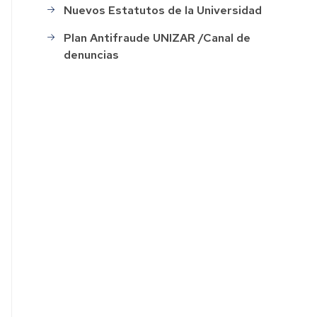
Nuevos Estatutos de la Universidad
ación
Plan Antifraude UNIZAR /Canal de
denuncias
o
s
ión
o