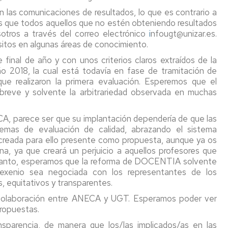
PTGAS
ograma
 las comunicaciones de resultados, lo que es contrario a
Laboral
ntoring
os que todos aquellos que no estén obteniendo resultados
Investig
tros a través del correo electrónico
i
nfougt@unizar.es.
PT
itos en algunas áreas de conocimiento.
Primera
ncionarios/Grupo
reunión
final de año y con unos criterios claros extraídos de la
de
ño 2018, la cual está todavía en fase de tramitación de
trabajo
ue realizaron la primera evaluación. Esperemos que el
Conveni
breve y solvente la arbitrariedad observada en muchas
PAS
Laboral
ECA, parece ser que su implantación dependería de que las
temas de evaluación de calidad, abrazando el sistema
Seguimo
creada para ello presente como propuesta, aunque ya os
con
la
 ya que creará un perjuicio a aquellos profesores que
negociac
o tanto, esperamos que la reforma de DOCENTIA solvente
del
sexenio sea negociada con los representantes de los
Conveni
s, equitativos y transparentes.
 colaboración entre ANECA y UGT. Esperamos poder ver
propuestas.
sparencia, de manera que los/las implicados/as en las