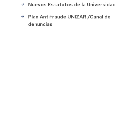
Nuevos Estatutos de la Universidad
ación
Plan Antifraude UNIZAR /Canal de
denuncias
o
s
ión
o