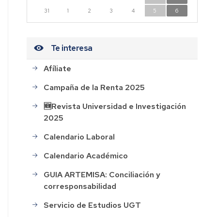
n
31
1
2
3
4
5
6
dad
Te interesa
Afíliate
CESOS
Campaña de la Renta 2025
HOS
🆕Revista Universidad e Investigación
2025
AL
Calendario Laboral
ión
Calendario Académico
GUIA ARTEMISA: Conciliación y
corresponsabilidad
rdo
Servicio de Estudios UGT
o