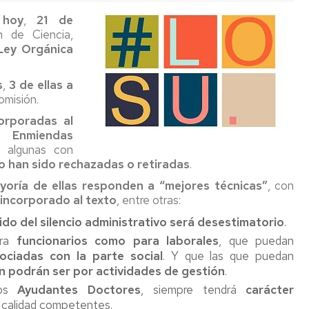
y
la
del
Revista:
Jubilació
,
hoy
,
21 de
condiciones
Universi
convenio
La
UZ
e
nvocatoria
 de Ciencia,
de
Pública
de
Voz
teresa....
D
Ley Orgánica
trabajo
PAS
Sindical
026
y
UGT
Laboral
esa
esúmenes
salario
NO
avanza
Jubilaciones
Guía
TGAS
O
esa
s
,
3 de ellas a
2018-
FIRMA
a
práctica
TGAS
omisión.
2020
RETRO
un
social
025-
Legislación
rrera
rmativa
orporadas al
EN
ritmo
y
aluación
026
Laboral
ofesional
 Enmiendas
II
LOS
"lento".
jurídica
l
TGAS
rrera
, algunas con
Acuerdo
DEREC
para
esempeño
stórico
Reestructuración
ofesional
to han sido rechazadas o retiradas
.
Marco
DEL
Medio
mayores
IN
esas
Departamental
rizontal
empleados
PDI
año
rrera
e
nvenio
yoría de ellas responden a “mejores técnicas”
, con
públicos
LABOR
de
ofesional
La
TGAS
lectivo
ramo
 incorporado al texto
, entre otras:
2025-
negociac
Jubilación
TGAS
pecífico
2028
casi
ido del silencio administrativo será desestimatorio
en
.
boral
e
sin
el
n
ara
funcionarios como para laborales
, que puedan
avanzar
2021
erta
rrera
ociadas con la parte social
. Y que las que puedan
e
ofesional
n podrán ser por actividades de gestión
.
Preacue
mpleo
los
Ayudantes Doctores
, siempre tendrá
carácter
II
blico
nes
Conveni
e calidad competentes.