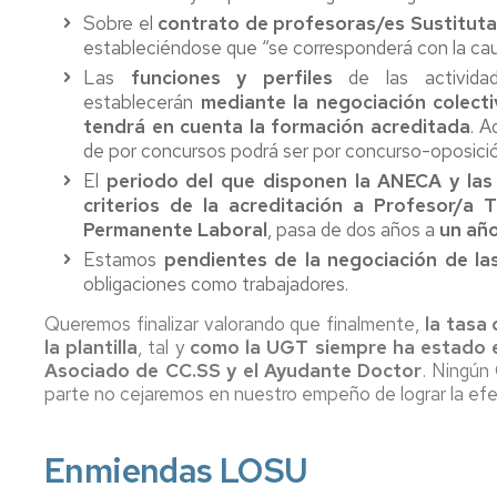
Pr
Sobre el
contrato de profesoras/es Sustitut
Candidatura
Me
Te
estableciéndose que “se corresponderá con la causa
PAS
Interesa....
Las
funciones y perfiles
de las activid
Funcionario
R
establecerán
mediante la negociación colecti
2019
Fu
tendrá en cuenta la formación acreditada
. A
B
de por concursos podrá ser por concurso-oposició
Candidatura
PAS
El
periodo del que disponen la ANECA y las
Laboral
criterios de la acreditación a Profesor/a 
2019
Permanente Laboral
, pasa de dos años a
un añ
Estamos
pendientes de la negociación de l
Candidatura
obligaciones como trabajadores.
PDI
Funcionario
Queremos finalizar valorando que finalmente,
la tasa
2919
la plantilla
, tal y
como la UGT siempre ha estado 
Asociado de CC.SS y el Ayudante Doctor
. Ningún
parte no cejaremos en nuestro empeño de lograr la efec
Enmiendas LOSU