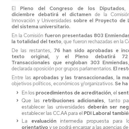
PTGAS
Qué
Estatutos
Estatuto
El
Pleno del Congreso de los Diputados
es
Federación
PDI
T
Co
diciembre
debatirá el dictamen
de la Comisión
la
Candidatura
In
E
Innovación y Universidades
sobre el Proyecto de 
FeSP
PTGAS
Portal
2
Formacion
del sistema universitario.
Laboral
de
PDI
M
R
Qué
Transparencia
P
N
M
En la Comisión
fueron presentadas 803 Enmienda
es
Candidatura
a
P
I+D+i
Estatuto
la totalidad del texto
, que fueron rechazadas en la C
la
PTGAS
la
2
P.I.
Ca
No
De las restantes,
76 han sido aprobadas e inc
UGT
Funcionario
Ev
2
Formación
Pr
II
texto original,
y
el Pleno debatirá 72
de
P
Convenio
Ca
Transaccionales que engloban 303 Enmiendas
Afíliate
Declaración
No
D
Comunicados,
Hi
Colectivo
Pr
declarada oposición por grupos parlamentarios.
El res
de
olvides
S
noticias
m
PDI
I
Ho
la
desgravar
ca
y
Conócenos_UGT
d
Laboral
Co
Entre las
aprobadas y las transaccionadas
,
la ma
Renta
tu
pr
publicaciones
P
Co
T
objetivos políticos, económicos y/organizativos.
Se ha
cuota
P
LOSU
es
En los
procedimientos de acreditación
sindical
, el
sent
Archivo
2019
Programa
La
d
en
PAS
la
Ordenació
Que las
retribuciones adicionales
, tanto p
la
2019
Of
ca
de
establecer las universidades
deberán ser neg
declaración
d
pr
Estudios
establecer las CC.AA para el
PDI Laboral tambié
del
Programa
E
La
evaluación
intermedia propuesta para 
IRPF
PDI
Pú
Retribucio
orientativo
y se podrá encargar a las agencias d
2022
2019
PDI