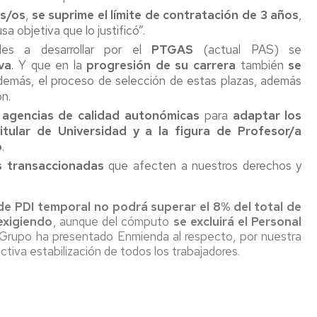
PTGAS
ograma
as/os
,
se suprime el límite de contratación de 3 años
,
Laboral
ntoring
 objetiva que lo justificó”.
Investig
ades a desarrollar por el
PTGAS
(actual PAS) se
PT
va
. Y que en la
progresión de su carrera
también
se
Primera
ncionarios/Grupo
demás, el proceso de selección de estas plazas, además
reunión
de
n.
trabajo
 agencias de calidad autonómicas
para
adaptar los
Conveni
Titular de Universidad y a la figura de Profesor/a
PAS
o
.
Laboral
as transaccionadas
que afecten a nuestros derechos y
Seguimo
con
 de PDI temporal no podrá superar el 8% del total de
la
exigiendo
, aunque del cómputo
se excluirá el Personal
negociac
 Grupo ha presentado Enmienda al respecto, por nuestra
del
tiva estabilización de todos los trabajadores.
Conveni