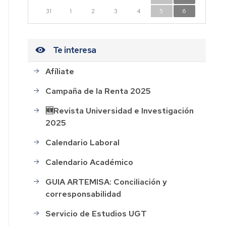
n
31
1
2
3
4
5
6
dad
Te interesa
Afíliate
CESOS
Campaña de la Renta 2025
HOS
🆕Revista Universidad e Investigación
2025
AL
Calendario Laboral
ión
Calendario Académico
GUIA ARTEMISA: Conciliación y
corresponsabilidad
rdo
Servicio de Estudios UGT
o