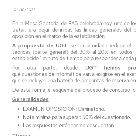
PTGAS
Qué
Estatutos
Estatuto
04/10/2022
es
Federación
PDI
T
Co
la
Candidatura
In
E
En la Mesa Sectorial de PAS celebrada hoy, uno de l
FeSP
PTGAS
Portal
2
Formacion
tratar, era dejar definidas las líneas generales de
Laboral
de
PDI
M
R
oposición en el marco de la estabilización.
Qué
Transparencia
P
N
M
es
Candidatura
a
P
I+D+i
Estatuto
A propuesta de UGT
, se ha acordado reducir el 
la
PTGAS
la
2
P.I.
Ca
No
teóricas (parte general) del 30% al 20% en todos 
UGT
Funcionario
Ev
2
Formación
Pr
II
establecido 1 minuto de tiempo para responder a cada 
de
P
Convenio
Ca
Afíliate
Declaración
No
D
Por otra parte, desde
Comunicados,
UGT hemos pro
Hi
Colectivo
Pr
de
olvides
S
noticias
m
qué cuestiones de informática van a exigirse en el exam
PDI
I
Ho
la
desgravar
ca
y
Conócenos_UGT
d
Laboral
Co
que se incluyan una batería de preguntas de reserva e
Renta
tu
pr
publicaciones
P
Co
T
De esta forma, el esquema del proceso de concurso-opo
cuota
P
LOSU
es
sindical
Archivo
2019
Programa
La
d
Generalidades
en
PAS
la
Ordenació
EXAMEN OPOSICIÓN: Eliminatorio.
la
2019
Of
ca
de
declaración
d
pr
Nota mínima para superar: 50% del cuestionario.
Estudios
del
Programa
E
Las respuestas erróneas no descuentan.
IRPF
PDI
Pú
Retribucio
2022
2019
PDI