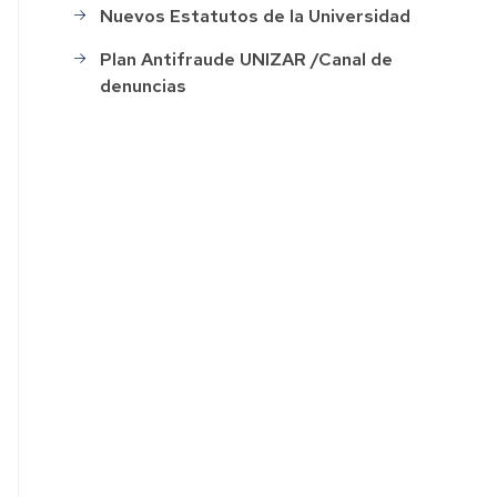
Nuevos Estatutos de la Universidad
ación
Plan Antifraude UNIZAR /Canal de
denuncias
o
s
ión
o