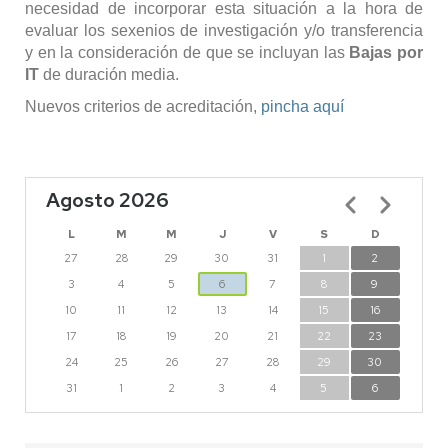
necesidad de incorporar esta situación a la hora de
evaluar los sexenios de investigación y/o transferencia
y en la consideración de que se incluyan las
Bajas por
IT
de duración media.
Nuevos criterios de acreditación,
pincha aquí
Agosto 2026
Paginación
L
M
M
J
V
S
D
27
28
29
30
31
1
2
3
4
5
6
7
8
9
10
11
12
13
14
15
16
17
18
19
20
21
22
23
24
25
26
27
28
29
30
31
1
2
3
4
5
6