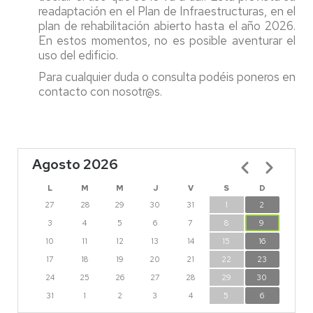
readaptación en el Plan de Infraestructuras, en el
plan de rehabilitación abierto hasta el año 2026.
En estos momentos, no es posible aventurar el
uso del edificio.
Para cualquier duda o consulta podéis poneros en
contacto con nosotr@s.
Agosto 2026
Paginación
L
M
M
J
V
S
D
27
28
29
30
31
1
2
3
4
5
6
7
8
9
10
11
12
13
14
15
16
17
18
19
20
21
22
23
24
25
26
27
28
29
30
31
1
2
3
4
5
6