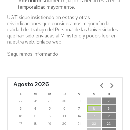
indefinido
solamente, la precariedad está en la
temporalidad mayormente.
UGT sigue insistiendo en estas y otras
reivindicaciones que consideramos mejorarían la
calidad del trabajo del Personal de las Universidades
que han sido enviadas al Ministerio y podéis leer en
nuestra web. Enlace web
Seguiremos informando
Agosto 2026
Paginación
L
M
M
J
V
S
D
27
28
29
30
31
1
2
3
4
5
6
7
8
9
10
11
12
13
14
15
16
17
18
19
20
21
22
23