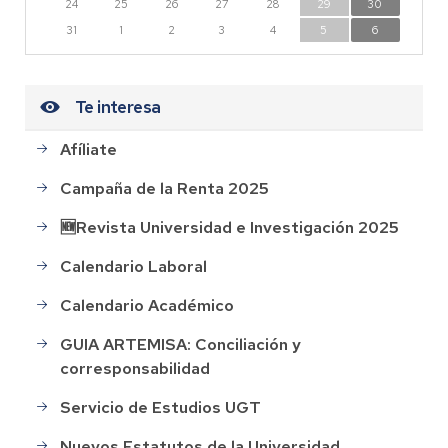
24
25
26
27
28
29
30
31
1
2
3
4
5
6
Te interesa
Afíliate
Campaña de la Renta 2025
🆕Revista Universidad e Investigación 2025
Calendario Laboral
Calendario Académico
GUIA ARTEMISA: Conciliación y
corresponsabilidad
Servicio de Estudios UGT
Nuevos Estatutos de la Universidad