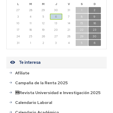
L
M
M
J
V
S
D
27
28
29
30
31
1
2
3
4
5
6
7
8
9
10
11
12
13
14
15
16
17
18
19
20
21
22
23
24
25
26
27
28
29
30
31
1
2
3
4
5
6
Te interesa
Afíliate
Campaña de la Renta 2025
🆕Revista Universidad e Investigación 2025
Calendario Laboral
Calendario Académico