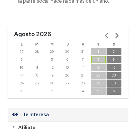
la parte social hace hace más de un año.
Agosto 2026
Paginación
L
M
M
J
V
S
D
27
28
29
30
31
1
2
3
4
5
6
7
8
9
10
11
12
13
14
15
16
17
18
19
20
21
22
23
24
25
26
27
28
29
30
31
1
2
3
4
5
6
Te interesa
Afíliate