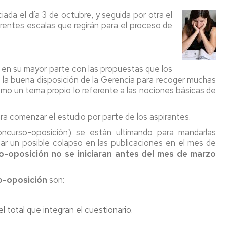
y
la
del
Revista:
Jubilació
iada el día 3 de octubre, y seguida por otra el
condiciones
Universi
convenio
La
UZ
e
nvocatoria
erentes escalas que regirán para el proceso de
de
Pública
de
Voz
teresa....
D
trabajo
PAS
Sindical
026
y
UGT
Laboral
esa
esúmenes
salario
NO
avanza
Jubilaciones
Guía
TGAS
O
esa
s en su mayor parte con las propuestas que los
2018-
FIRMA
a
práctica
TGAS
a buena disposición de la Gerencia para recoger muchas
2020
RETRO
un
social
025-
Legislación
rrera
rmativa
mo un tema propio lo referente a las nociones básicas de
EN
ritmo
y
aluación
026
Laboral
ofesional
II
LOS
"lento".
jurídica
l
TGAS
rrera
Acuerdo
DEREC
para
esempeño
stórico
Reestructuración
ofesional
ra comenzar el estudio por parte de los aspirantes.
Marco
DEL
Medio
mayores
IN
esas
Departamental
rizontal
empleados
PDI
año
oncurso-oposición) se están ultimando para mandarlas
rrera
e
nvenio
públicos
LABOR
de
ar un posible colapso en las publicaciones en el mes de
ofesional
La
TGAS
lectivo
ramo
2025-
negociac
Jubilación
o-oposición no se iniciaran antes del mes de marzo
TGAS
pecífico
2028
casi
en
boral
e
sin
el
n
o-oposición
son:
avanzar
2021
erta
rrera
e
ofesional
Preacue
mpleo
 total que integran el cuestionario.
II
blico
nes
Conveni