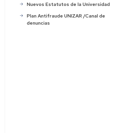
Nuevos Estatutos de la Universidad
ación
Plan Antifraude UNIZAR /Canal de
denuncias
o
s
ión
o