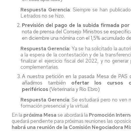
Respuesta Gerencia
: Siempre se han publicad
Letrados no se hizo.
Previsión del pago de la subida firmada por
nota de prensa del Consejo Ministros se especific
en diciembre una nómina con el 1,5% acumulado d
Respuesta Gerencia:
Ya se ha solicitado la auto
a la espera de la contestación y de la transferen
finalizar el ejercicio fiscal del 2022, y no gener
complementarias.
A nuestra petición en la pasada Mesa de PAS d
añadimos también
ofertar los cursos 
periféricos
(Veterinaria y Rio Ebro)
Respuesta Gerencia
: Se estudiará pero no ven n
formación presencial y la virtual.
En la
próxima Mesa
se abordará la
Promoción Interna
quedará pendiente para próximas reuniones las oposicio
habrá una reunión de la Comisión Negociadora Mi