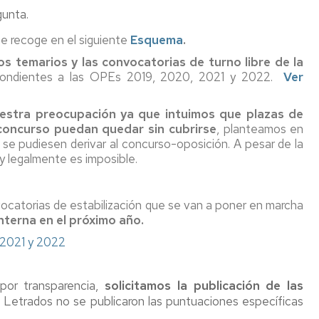
PTGAS
ograma
gunta.
Laboral
ntoring
Investig
se recoge en el siguiente
Esquema
.
PT
os temarios y las convocatorias de turno libre de la
Primera
ncionarios/Grupo
spondientes a las OPEs 2019, 2020, 2021 y 2022.
Ver
reunión
de
trabajo
stra preocupación ya que intuimos que plazas de
Conveni
 concurso puedan quedar sin cubrirse
, planteamos en
PAS
o se pudiesen derivar al concurso-oposición. A pesar de la
Laboral
 y legalmente es imposible.
Seguimo
con
ocatorias de estabilización que se van a poner en marcha
la
terna en el próximo año.
negociac
del
,2021 y 2022
Conveni
 por transparencia,
solicitamos la publicación de las
e Letrados no se publicaron las puntuaciones específicas