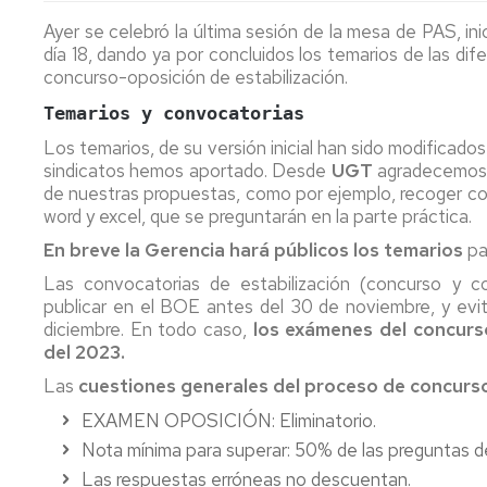
PTGAS
Qué
Estatutos
Estatuto
Ayer se celebró la última sesión de la mesa de PAS, inic
es
Federación
PDI
T
Co
día 18, dando ya por concluidos los temarios de las dif
la
Candidatura
In
E
concurso-oposición de estabilización.
FeSP
PTGAS
Portal
2
Formacion
Laboral
de
PDI
M
R
Temarios y convocatorias
Qué
Transparencia
P
N
M
Los temarios, de su versión inicial han sido modificado
es
Candidatura
a
P
I+D+i
Estatuto
sindicatos hemos aportado. Desde
UGT
agradecemos l
la
PTGAS
la
2
P.I.
Ca
No
de nuestras propuestas, como por ejemplo, recoger co
UGT
Funcionario
Ev
2
Formación
Pr
II
word y excel, que se preguntarán en la parte práctica.
de
P
Convenio
Ca
Afíliate
Declaración
No
D
Comunicados,
Hi
Colectivo
Pr
En breve la Gerencia hará públicos los temarios
pa
de
olvides
S
noticias
m
PDI
I
Ho
Las convocatorias de estabilización (concurso y c
la
desgravar
ca
y
Conócenos_UGT
d
Laboral
Co
publicar en el BOE antes del 30 de noviembre, y evit
Renta
tu
pr
publicaciones
P
Co
T
cuota
diciembre. En todo caso,
los exámenes del concurs
P
LOSU
es
sindical
del 2023.
Archivo
2019
Programa
La
d
en
PAS
la
Ordenació
Las
cuestiones generales del proceso de concurs
la
2019
Of
ca
de
declaración
d
pr
Estudios
EXAMEN OPOSICIÓN: Eliminatorio.
del
Programa
E
Nota mínima para superar: 50% de las preguntas del
IRPF
PDI
Pú
Retribucio
Las respuestas erróneas no descuentan.
2022
2019
PDI