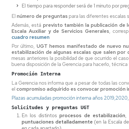
Pr
El tiempo para responder será de 1 minuto por pre
Candidatura
Me
Te
El
número de preguntas
para las diferentes escalas 
PAS
Interesa....
Funcionario
R
Además, está
previsto también la publicación de l
2019
Fu
Escala Auxiliar
y
de Servicios Generales
, corre
B
cuadro resumen
Candidatura
PAS
Por último,
UGT hemos manifestado de nuevo nue
Laboral
estabilización de algunas escalas que salen por
2019
mesas anteriores la posibilidad de que ocurrido el cas
buena disposición de la Gerencia para hacerlo, técnica
Candidatura
Promoción Interna
PDI
Funcionario
La Gerencia nos informa que a pesar de todas las conv
2919
el
compromiso adquirido es convocar promoción in
Plazas acumuladas promoción interna años 2019,2020
Solicitudes y preguntas UGT
En los distintos
procesos de estabilización
,
puntuaciones detalladamente
(en la Escala d
en cada apartado)