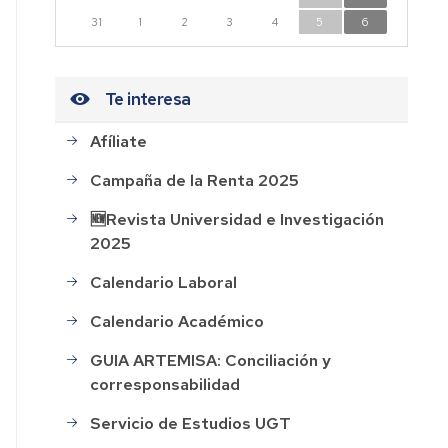
n
31
1
2
3
4
5
6
dad
Te interesa
Afíliate
CESOS
Campaña de la Renta 2025
HOS
🆕Revista Universidad e Investigación
2025
AL
Calendario Laboral
ión
Calendario Académico
GUIA ARTEMISA: Conciliación y
corresponsabilidad
rdo
Servicio de Estudios UGT
o