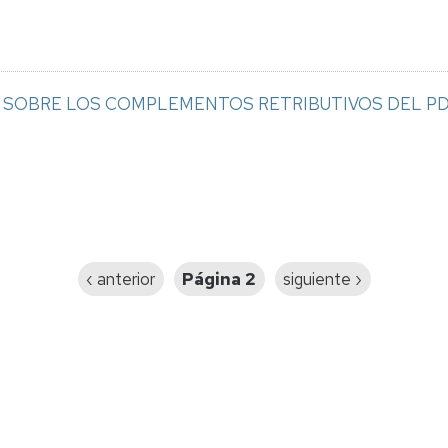
SOBRE LOS COMPLEMENTOS RETRIBUTIVOS DEL PDI
Página
‹ anterior
Página 2
Siguiente
siguiente ›
anterior
página