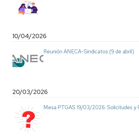
Pr
Candidatura
Me
Te
PAS
Interesa....
Funcionario
R
2019
Fu
10/04/2026
B
Candidatura
PAS
Reunión ANECA-Sindicatos (9 de abril)
Laboral
2019
Candidatura
PDI
Funcionario
20/03/2026
2919
Mesa PTGAS 19/03/2026: Solicitudes y