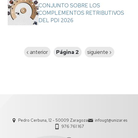
CONJUNTO SOBRE LOS
COMPLEMENTOS RETRIBUTIVOS
DEL PDI 2026
Paginación
Página
‹ anterior
Página 2
Siguiente
siguiente ›
anterior
página
Pedro Cerbuna, 12 - 50009 Zaragoza
infougt@unizar.es
976 761 167